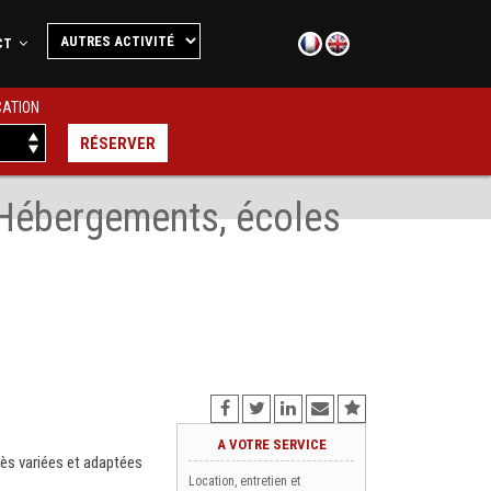
CT
CATION
Hébergements, écoles
A VOTRE SERVICE
ès variées et adaptées
Location, entretien et