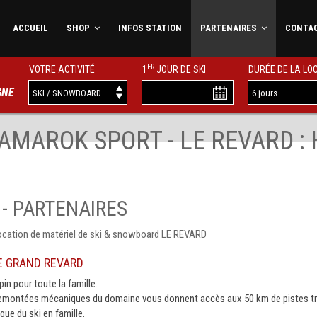
ACCUEIL
SHOP
INFOS STATION
PARTENAIRES
CONTA
ER
VOTRE ACTIVITÉ
1
JOUR DE SKI
DURÉE DE LA LO
GNE
 AMAROK SPORT - LE REVARD : 
 - PARTENAIRES
location de matériel de ski & snowboard LE REVARD
E GRAND REVARD
pin pour toute la famille.
remontées mécaniques du domaine vous donnent accès aux 50 km de pistes tr
ique du ski en famille.